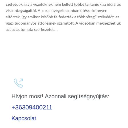
szélvédők, így a vezetőknek nem kellett többé tartaniuk az időjárás
viszontagságaitól. A korai üvegek azonban ütésre könnyen
eltörtek, így amikor később felfedezték a többrétegű szélvédőt, az
igazi tudományos áttörésnek számított. A videóban megnézhetjük
azt az automata szerkezetet,…

Hívjon most! Azonnali segítségnyújtás:
+36309400211
Kapcsolat