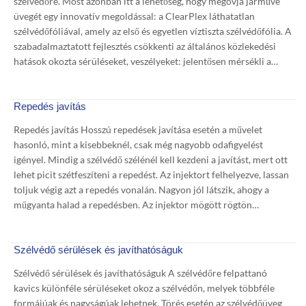
szélvédőre. Most azonban itt a lehetőség, hogy megóvja járműve
üvegét egy innovatív megoldással: a ClearPlex láthatatlan
szélvédőfóliával, amely az első és egyetlen víztiszta szélvédőfólia. A
szabadalmaztatott fejlesztés csökkenti az általános közlekedési
hatások okozta sérüléseket, veszélyeket: jelentősen mérsékli a…
Repedés javítás
Repedés javítás Hosszú repedések javítása esetén a művelet
hasonló, mint a kisebbeknél, csak még nagyobb odafigyelést
igényel. Mindig a szélvédő szélénél kell kezdeni a javítást, mert ott
lehet picit szétfeszíteni a repedést. Az injektort felhelyezve, lassan
toljuk végig azt a repedés vonalán. Nagyon jól látszik, ahogy a
műgyanta halad a repedésben. Az injektor mögött rögtön…
Szélvédő sérülések és javíthatóságuk
Szélvédő sérülések és javíthatóságuk A szélvédőre felpattanó
kavics különféle sérüléseket okoz a szélvédőn, melyek többféle
formájúak és nagyságúak lehetnek. Törés esetén az szélvédőüveg