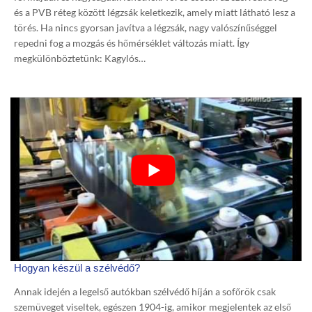
és a PVB réteg között légzsák keletkezik, amely miatt látható lesz a
törés. Ha nincs gyorsan javítva a légzsák, nagy valószínűséggel
repedni fog a mozgás és hőmérséklet változás miatt. Így
megkülönböztetünk: Kagylós…
Hogyan készül a szélvédő?
Annak idején a legelső autókban szélvédő híján a sofőrök csak
szemüveget viseltek, egészen 1904-ig, amikor megjelentek az első