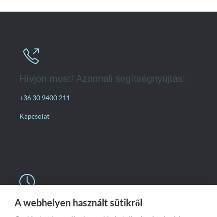

Hívjon most! Azonnali segítségnyújtás:
+36 30 9400 211
Kapcsolat

A webhelyen használt sütikről
Nyitvatartás