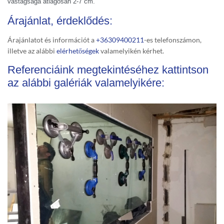
vastagsága átlagosan 2-7 cm.
Árajánlat, érdeklődés:
Árajánlatot és információt a
+36309400211
-es telefonszámon,
illetve az alábbi
elérhetőségek
valamelyikén kérhet.
Referenciáink megtekintéséhez kattintson
az alábbi galériák valamelyikére: