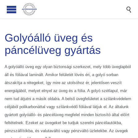

Golyóálló üveg és
páncélüveg gyártás
A golyóálló üveg egy olyan biztonsági szerkezet, mely több üveglapból
áll és fóliával laminált. Amikor felületét lövés éri, a golyó sorban
átszakítja a rétegeket, így mire az utolsóhoz ér, jelentősen veszít
energiájából, melyet elnyel az üveg és a fólia. A golyó szétlapul, már
nem tud átjutni a másik oldalra. A belső üvegfelületet a szilánkvédelem
céljából polikarbonáttal vagy szilánkvédő fóliával látjuk el. Az általunk
gyártott golyóálló- és páncélüveg megfelel minden biztosító által előírt
feltételnek. Ezeket az üvegeket be tudjuk szerelni páncélautókba,
pénzszállítókba, és valutaváltó vagy pénzváltó üzletekbe. Az üvegek