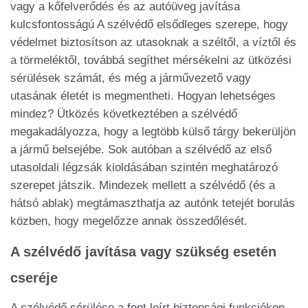
vagy a kőfelverődés és az autóüveg javítása
kulcsfontosságú A szélvédő elsődleges szerepe, hogy
védelmet biztosítson az utasoknak a széltől, a víztől és
a törmeléktől, továbbá segíthet mérsékelni az ütközési
sérülések számát, és még a járművezető vagy
utasának életét is megmentheti. Hogyan lehetséges
mindez? Ütközés következtében a szélvédő
megakadályozza, hogy a legtöbb külső tárgy bekerüljön
a jármű belsejébe. Sok autóban a szélvédő az első
utasoldali légzsák kioldásában szintén meghatározó
szerepet játszik. Mindezek mellett a szélvédő (és a
hátsó ablak) megtámaszthatja az autónk tetejét borulás
közben, hogy megelőzze annak összedőlését.
A szélvédő javítása vagy szükség esetén
cseréje
A szélvédő sérülése a fent leírt biztonsági funkciókon