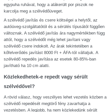
egypuha ruhával, hogy a alákerült por piszok ne
karcolja meg a szélvédőüveget.
A szélvédő javítás és csere költségei a helytől, az
autóüveg-szolgáltatótól és a sérülés típusától függően
változnak. A szélvédő javítás ára nagymértékben függ
attól, hogy a szélvédőt még lehet javítani vagy
szélvédő csere indokolt. Az árak tekintetében a
kőfelverődés javítást 8000 Ft + ÁFA-tól vállaljuk. A
szélvédő repedés javítása az esetek 80-85%-ban
javítható ha 10 cm alatti.
Közlekedhetek-e repedt vagy sérült
szélvédővel?
A rövid válasz, hogy veszélyes lehet vezetés közben a
szélvédő repedését megtörő fény zavarhatja a
vezetésben. A legjobb, ha nem közlekedünk sérült