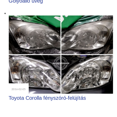
Golyóálló üveg
2016-02-05
Toyota Corolla fényszóró-felújítás