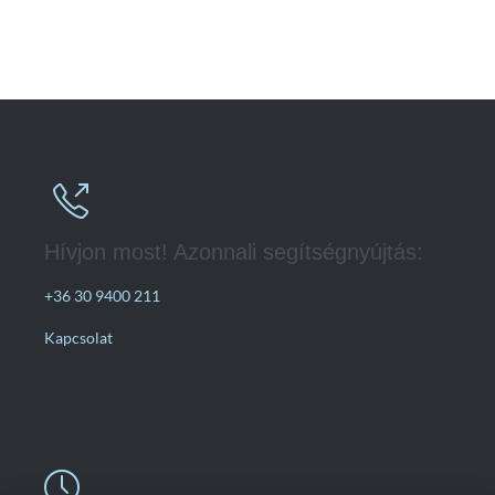

Hívjon most! Azonnali segítségnyújtás:
+36 30 9400 211
Kapcsolat
