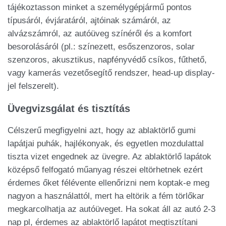
tájékoztasson minket a személygépjármű pontos
típusáról, évjáratáról, ajtóinak számáról, az
alvázszámról, az autóüveg színéről és a komfort
besorolásáról (pl.: színezett, esőszenzoros, solar
szenzoros, akusztikus, napfényvédő csíkos, fűthető,
vagy kamerás vezetősegítő rendszer, head-up display-
jel felszerelt).
Üvegvizsgálat és tisztítás
Célszerű megfigyelni azt, hogy az ablaktörlő gumi
lapátjai puhák, hajlékonyak, és egyetlen mozdulattal
tiszta vizet engednek az üvegre. Az ablaktörlő lapátok
középső felfogató műanyag részei eltörhetnek ezért
érdemes őket félévente ellenőrizni nem koptak-e meg
nagyon a használattól, mert ha eltörik a fém törlőkar
megkarcolhatja az autóüveget. Ha sokat áll az autó 2-3
nap pl, érdemes az ablaktörlő lapátot megtisztítani