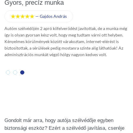
Gyors, precíz munka
K
—
Gajdos András





a
Autóm szélvédőjén 2 apró kőfelverődést javítottak, de a munka még
Tö
így is olyan gyorsan kész volt, hogy meg tudtam várni ott helyben.
Ko
Kényelmes körülmények között várakoztam, internet-elérést is
cs
és
biztosítottak, a sérülések pedig mostanra szinte alig láthatóak! Az
ba
adminisztrációs munkát végző hölgy nagyon kedves volt.
Gondolt már arra, hogy autója szélvédője egyben
biztonsági eszköz? Ezért a szélvédő javítása, cseréje