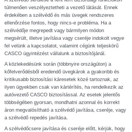
túlmenően veszélyeztetheti a vezető látását. Ennek
érdekében a szélvédő és más üvegek rendszeres
ellenőrzése fontos, hogy nincs-e probléma. Ha a
szélvédője megrepedt vagy bármilyen módon
megsérült, illetve javítása vagy cseréje indokolt vegye
fel velünk a kapcsolatot, valamint cégünk teljeskörű
CASCO ügyintézést vállalunk a biztosítójánál.
A közlekedésünk során (többnyire országúton) a
kőfelverődésből eredendő üvegkárok a gyakoribb és
kritikusabb biztosítási káresetek közé tartoznak, az
ilyen ügyekben csak van kártérítés, ha rendelkezik az
autóvezető CASCO biztosítással. Az esetek jelentős
többségében gyorsan, mondhatni azonnal és korrekt
áron megvalósítható a szélvédő javítása, cseréje, vagy
a szélvédő repedés javítása.
A szélvédőcsere javítása és cseréje előtt, kérjük, hogy