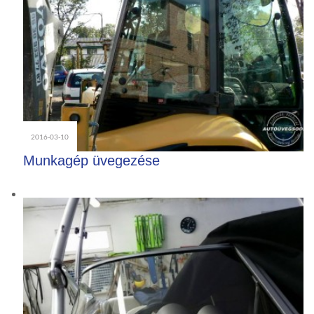
2016-03-10
Munkagép üvegezése