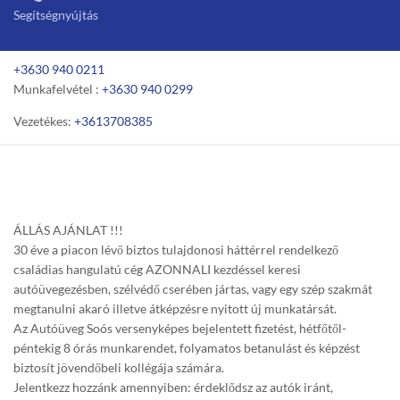
Segítségnyújtás
+3630 940 0211
Munkafelvétel :
+3630 940 0299
Vezetékes:
+3613708385
ÁLLÁS AJÁNLAT !!!
30 éve a piacon lévő biztos tulajdonosi háttérrel rendelkező
családias hangulatú cég AZONNALI kezdéssel keresi
autóüvegezésben, szélvédő cserében jártas, vagy egy szép szakmát
megtanulni akaró illetve átképzésre nyitott új munkatársát.
Az Autóüveg Soós versenyképes bejelentett fizetést, hétfőtől-
péntekig 8 órás munkarendet, folyamatos betanulást és képzést
biztosít jövendőbeli kollégája számára.
Jelentkezz hozzánk amennyiben: érdeklődsz az autók iránt,