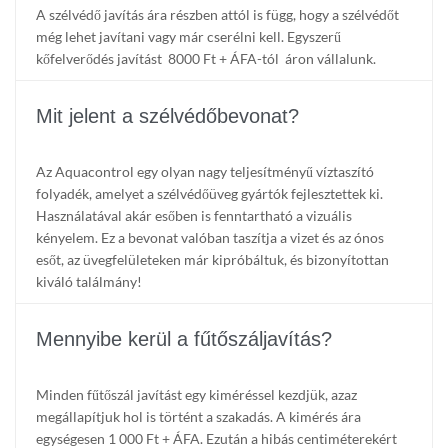
A szélvédő javítás ára részben attól is függ, hogy a szélvédőt
még lehet javítani vagy már cserélni kell. Egyszerű
kőfelverődés javítást 8000 Ft + ÁFA-tól áron vállalunk.
Mit jelent a szélvédőbevonat?
Az Aquacontrol egy olyan nagy teljesítményű víztaszító
folyadék, amelyet a szélvédőüveg gyártók fejlesztettek ki.
Használatával akár esőben is fenntartható a vizuális
kényelem. Ez a bevonat valóban taszítja a vizet és az ónos
esőt, az üvegfelületeken már kipróbáltuk, és bizonyítottan
kiváló találmány!
Mennyibe kerül a fűtőszáljavítás?
Minden fűtőszál javítást egy kiméréssel kezdjük, azaz
megállapítjuk hol is történt a szakadás. A kimérés ára
egységesen 1 000 Ft + ÁFA. Ezután a hibás centiméterekért