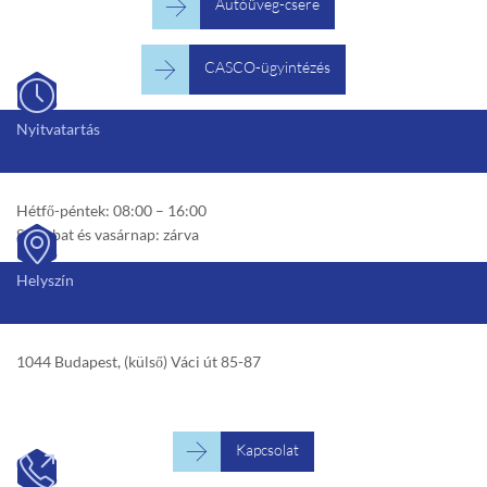

Autóüveg-csere

CASCO-ügyintézés

Nyitvatartás
Hétfő-péntek: 08:00 – 16:00
Szombat és vasárnap: zárva

Helyszín
1044 Budapest, (külső) Váci út 85-87

Kapcsolat
