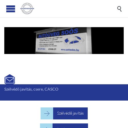


Szélvédő javítás, csere, CASCO

Szélvédő javítás