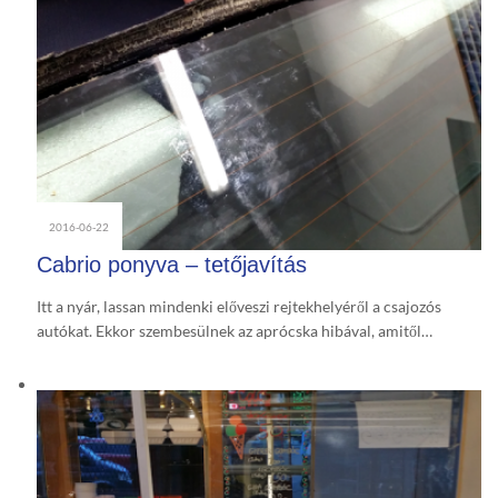
2016-06-22
Cabrio ponyva – tetőjavítás
Itt a nyár, lassan mindenki előveszi rejtekhelyéről a csajozós
autókat. Ekkor szembesülnek az aprócska hibával, amitől…