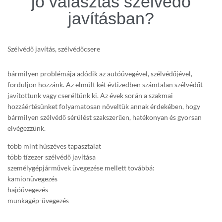
jó választás szélvédő
javításban?
Szélvédő javítás, szélvédőcsere
bármilyen problémája adódik az autóüvegével, szélvédőjével,
forduljon hozzánk. Az elmúlt két évtizedben számtalan szélvédőt
javítottunk vagy cseréltünk ki. Az évek során a szakmai
hozzáértésünket folyamatosan növeltük annak érdekében, hogy
bármilyen szélvédő sérülést szakszerűen, hatékonyan és gyorsan
elvégezzünk.
több mint húszéves tapasztalat
több tízezer szélvédő javítása
személygépjárművek üvegezése mellett továbbá:
kamionüvegezés
hajóüvegezés
munkagép-üvegezés