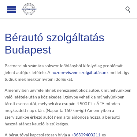

Bérautó szolgáltatás
Budapest
Partnereink számára sokszor időhiányból kifolyólag problémát
jelent autójuk letétele. A
hozom-viszem szolgáltatásunk
mellett így
tudjuk még megkönnyíteni dolgukat.
Amennyiben ügyfeleinknek nehézséget okoz autójuk műhelyünkben
való letétele után a közlekedés, igénybe vehetik a műhelyünkben
tárolt csereautót, melynek ára csupán 4 500 Ft + ÁFA minden
megkezdett nap után. (Naponta 150 km-ig!) Amennyiben a
szervizünkbe érkező autót nem a tulajdonosa hozza, a bérautó
használatához kaució is szükséges.
A bérautóval kapcsolatosan hívja a
+36309400211
-es