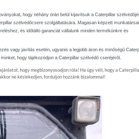
ványokat, hogy néhány órán belül kijavítsuk a Caterpillar szélvédőjé
aterpillar szélvédőcsere szolgáltatására. Magasan képzett munkatársa
reléshez, és időtálló garanciát vállalunk minden termékünkre és
és vagy javítás esetén, ugyanis a legjobb áron és minőségű Caterpi
minket, hogy tájékozódjon a Caterpillar szélvédő cseréjéről.
jánlatot, hogy megbizonyosodjon róla! Ha úgy véli, hogy a Caterpill
 akkor ne késlekedjen, forduljon hozzánk bizalommal!