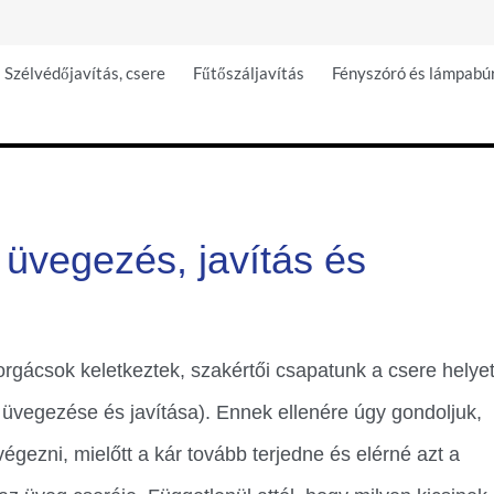
Szélvédőjavítás, csere
Fűtőszáljavítás
Fényszóró és lámpabú
 üvegezés, javítás és
orgácsok keletkeztek, szakértői csapatunk a csere helyet
ép üvegezése és javítása). Ennek ellenére úgy gondoljuk,
 végezni, mielőtt a kár tovább terjedne és elérné azt a