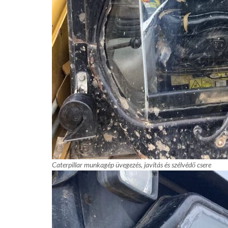
Caterpillar munkagép üvegezés, javítás és szélvédő csere