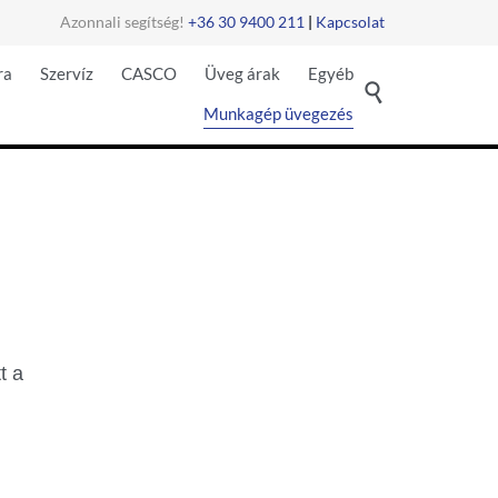
Azonnali segítség!
+36 30 9400 211
|
Kapcsolat
Skip
ra
Szervíz
CASCO
Üveg árak
Egyéb

to
Munkagép üvegezés
content
t a