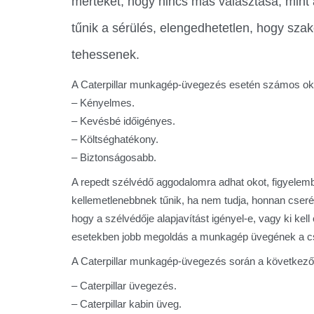
mértéket, hogy nincs más választása, mint a
tűnik a sérülés, elengedhetetlen, hogy sza
tehessenek.
A Caterpillar munkagép-üvegezés esetén számos oka l
– Kényelmes.
– Kevésbé időigényes.
– Költséghatékony.
– Biztonságosabb.
A repedt szélvédő aggodalomra adhat okot, figyelemb
kellemetlenebbnek tűnik, ha nem tudja, honnan cseré
hogy a szélvédője alapjavítást igényel-e, vagy ki ke
esetekben jobb megoldás a munkagép üvegének a cs
A Caterpillar munkagép-üvegezés során a következők 
– Caterpillar üvegezés.
– Caterpillar kabin üveg.