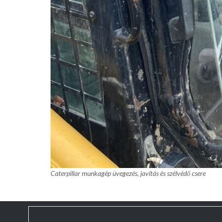
Caterpillar munkagép üvegezés, javítás és szélvédő csere