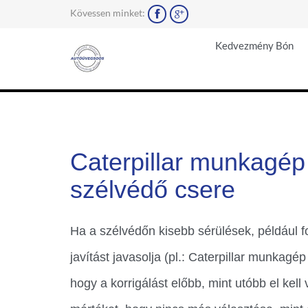
Kövessen minket:


Kedvezmény Bón
Caterpillar munkagép
szélvédő csere
Ha a szélvédőn kisebb sérülések, például f
javítást javasolja (pl.: Caterpillar munkag
hogy a korrigálást előbb, mint utóbb el kell