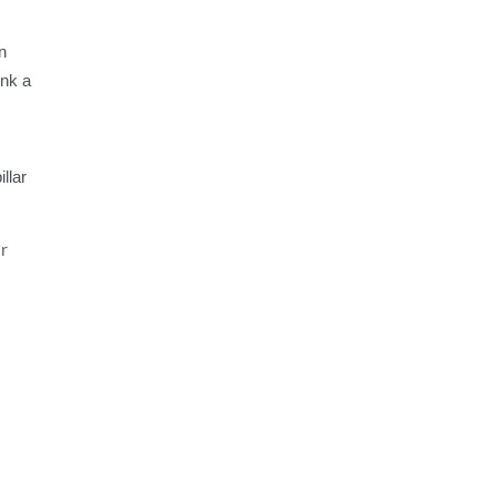
n
ink a
llar
ar