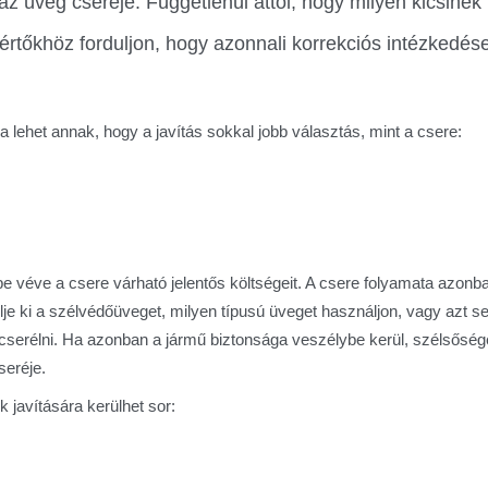
z üveg cseréje. Függetlenül attól, hogy milyen kicsinek
kértőkhöz forduljon, hogy azonnali korrekciós intézkedés
ehet annak, hogy a javítás sokkal jobb választás, mint a csere:
e véve a csere várható jelentős költségeit. A csere folyamata azonb
lje ki a szélvédőüveget, milyen típusú üveget használjon, vagy azt s
ll cserélni. Ha azonban a jármű biztonsága veszélybe kerül, szélsősé
eréje.
javítására kerülhet sor: