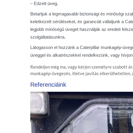
– Edzett üveg.
Betartjuk a legmagasabb biztonsági és minőségi szab
keletkezett sérüléseket, és garanciát vállaljunk a C
legjobb minőségű üveget használják az eredeti felsze
szolgáltatásunkra.
Látogasson el hozzánk a Caterpillar munkagép-üvegez
üveggel és alkatrészekkel rendelkezünk, vagy hívjon 
Rendeljen még ma, vagy kérjen személyre szabott ára
munkagép-üvegezés, illetve javítás elkerülhetetlen,
Referenciáink