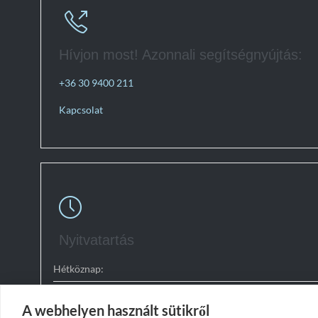

Hívjon most! Azonnali segítségnyújtás:
+36 30 9400 211
Kapcsolat

Nyitvatartás
Hétköznap:
Szombaton:
A webhelyen használt sütikről