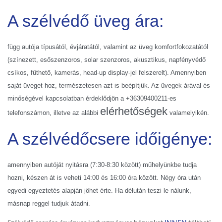
A szélvédő üveg ára:
függ autója típusától, évjáratától, valamint az üveg komfortfokozatától
(színezett, esőszenzoros, solar szenzoros, akusztikus, napfényvédő
csíkos, fűthető, kamerás, head-up display-jel felszerelt). Amennyiben
saját üveget hoz, természetesen azt is beépítjük. Az üvegek árával és
minőségével kapcsolatban érdeklődjön a +36309400211-es
elérhetőségek
telefonszámon, illetve az alábbi
valamelyikén.
A szélvédőcsere időigénye:
amennyiben autóját nyitásra (7:30-8:30 között) műhelyünkbe tudja
hozni, készen át is veheti 14:00 és 16:00 óra között. Négy óra után
egyedi egyeztetés alapján jöhet érte. Ha délután teszi le nálunk,
másnap reggel tudjuk átadni.