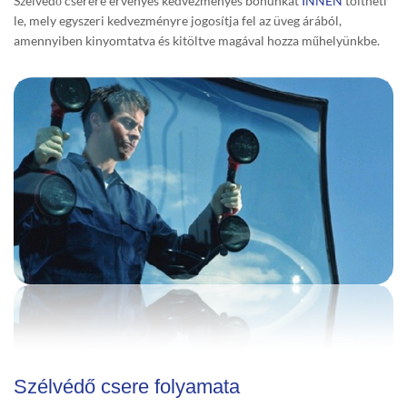
Szélvédő cserére érvényes kedvezményes bónunkat
INNEN
töltheti
le, mely egyszeri kedvezményre jogosítja fel az üveg árából,
amennyiben kinyomtatva és kitöltve magával hozza műhelyünkbe.
Szélvédő csere folyamata