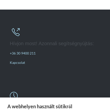

Hívjon most! Azonnali segítségnyújtás:
+36 30 9400 211
Kapcsolat

A webhelyen használt sütikről
Nyitvatartás