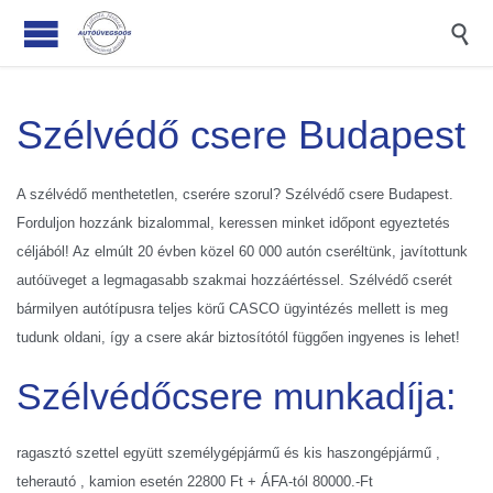

Szélvédő csere Budapest
A szélvédő menthetetlen, cserére szorul? Szélvédő csere Budapest.
Forduljon hozzánk bizalommal, keressen minket időpont egyeztetés
céljából! Az elmúlt 20 évben közel 60 000 autón cseréltünk, javítottunk
autóüveget a legmagasabb szakmai hozzáértéssel. Szélvédő cserét
bármilyen autótípusra teljes körű CASCO ügyintézés mellett is meg
tudunk oldani, így a csere akár biztosítótól függően ingyenes is lehet!
Szélvédőcsere munkadíja:
ragasztó szettel együtt személygépjármű és kis haszongépjármű ,
teherautó , kamion esetén 22800 Ft + ÁFA-tól 80000.-Ft