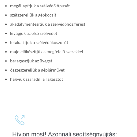
megállapítjuk a szélvédő típusát
szétszereljük a gépkocsit
akadálymentesítjük a szélvédőhöz férést
kivágjuk az első szélvédőt
letakarítjuk a szélvédőkoszorút
majd előkészítjük a megfelelő szerekkel
beragasztjuk az üveget
összeszereljük a gépjárművet
hagyjuk száradni a ragasztót

Hívjon most! Azonnali segítségnyújtás: