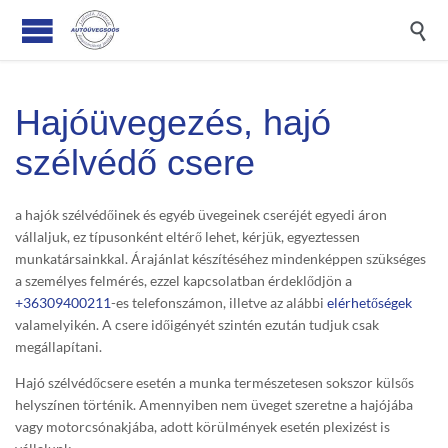

Hajóüvegezés, hajó
szélvédő csere
a hajók szélvédőinek és egyéb üvegeinek cseréjét egyedi áron
vállaljuk, ez típusonként eltérő lehet, kérjük, egyeztessen
munkatársainkkal. Árajánlat készítéséhez mindenképpen szükséges
a személyes felmérés, ezzel kapcsolatban érdeklődjön a
+36309400211
-es telefonszámon, illetve az alábbi
elérhetőségek
valamelyikén. A csere időigényét szintén ezután tudjuk csak
megállapítani.
Hajó szélvédőcsere esetén a munka természetesen sokszor külsős
helyszínen történik. Amennyiben nem üveget szeretne a hajójába
vagy motorcsónakjába, adott körülmények esetén plexizést is