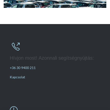

Hívjon most! Azonnali segítségnyújtás:
+36 30 9400 211
Kapcsolat