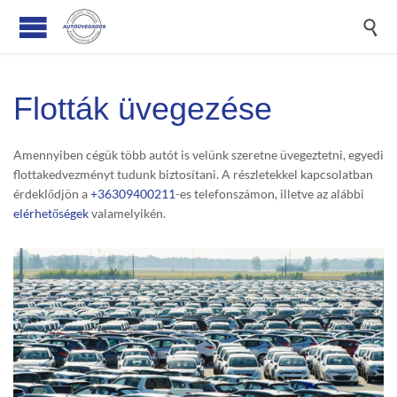

Flották üvegezése
Amennyiben cégük több autót is velünk szeretne üvegeztetni, egyedi
flottakedvezményt tudunk biztosítani. A részletekkel kapcsolatban
érdeklődjön a
+36309400211
-es telefonszámon, illetve az alábbi
elérhetőségek
valamelyikén.