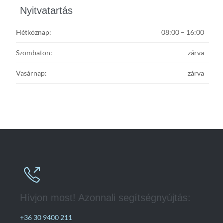
Nyitvatartás
Hétköznap:
08:00 – 16:00
Szombaton:
zárva
Vasárnap:
zárva

Hívjon most! Azonnali segítségnyújtás:
+36 30 9400 211