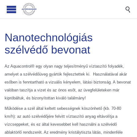

Nanotechnológiás
szélvédő bevonat
Az Aquacontrol® egy olyan nagy teljesítményű víztaszító folyadék,
amelyet a szélvédőüveg gyártók fejlesztettek ki. Használatával akár
esőben is fenntartható a vizuális kényelem, látási biztonság. A bevonat
valóban taszítja a vizet és az ónos esőt, az üvegfelületeken már
kipróbáltuk, és bizonyítottan kiváló találmány!
Működése a szél által keltett sebességnek köszönhető (kb. 70-80
km/h): az autó szélvédőjére felvitt víztaszító anyag eltávolítja a
vízcseppeket, és ez által kevesebbet kell használni a szélvédő
ablaktörlő rendszerét. Az eredmény kristálytiszta látás, mindenféle