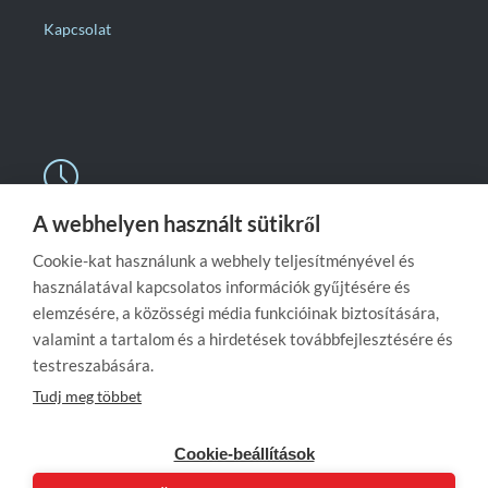
Kapcsolat

A webhelyen használt sütikről
Nyitvatartás
Cookie-kat használunk a webhely teljesítményével és
Hétköznap:
08:00 – 16:00
használatával kapcsolatos információk gyűjtésére és
Szombaton:
zárva
elemzésére, a közösségi média funkcióinak biztosítására,
valamint a tartalom és a hirdetések továbbfejlesztésére és
Vasárnap:
zárva
testreszabására.
Tudj meg többet
Cookie-beállítások