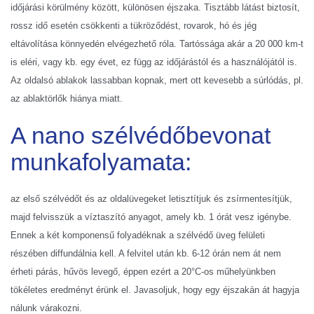
időjárási körülmény között, különösen éjszaka. Tisztább látást biztosít,
rossz idő esetén csökkenti a tükröződést, rovarok, hó és jég
eltávolítása könnyedén elvégezhető róla. Tartóssága akár a 20 000 km-t
is eléri, vagy kb. egy évet, ez függ az időjárástól és a használójától is.
Az oldalsó ablakok lassabban kopnak, mert ott kevesebb a súrlódás, pl.
az ablaktörlők hiánya miatt.
A nano szélvédőbevonat
munkafolyamata:
az első szélvédőt és az oldalüvegeket letisztítjuk és zsírmentesítjük,
majd felvisszük a víztaszító anyagot, amely kb. 1 órát vesz igénybe.
Ennek a két komponensű folyadéknak a szélvédő üveg felületi
részében diffundálnia kell. A felvitel után kb. 6-12 órán nem át nem
érheti párás, hűvös levegő, éppen ezért a 20°C-os műhelyünkben
tökéletes eredményt érünk el. Javasoljuk, hogy egy éjszakán át hagyja
nálunk várakozni.