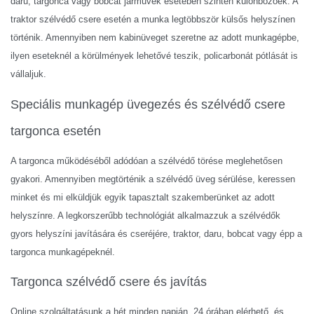
daru, targonca vagy bobcat járművek esetében szintén különbözőek. A
traktor szélvédő csere esetén a munka legtöbbször külsős helyszínen
történik. Amennyiben nem kabinüveget szeretne az adott munkagépbe,
ilyen eseteknél a körülmények lehetővé teszik, policarbonát pótlását is
vállaljuk.
Speciális munkagép üvegezés és szélvédő csere
targonca esetén
A targonca működéséből adódóan a szélvédő törése meglehetősen
gyakori. Amennyiben megtörténik a szélvédő üveg sérülése, keressen
minket és mi elküldjük egyik tapasztalt szakemberünket az adott
helyszínre. A legkorszerűbb technológiát alkalmazzuk a szélvédők
gyors helyszíni javítására és cseréjére, traktor, daru, bobcat vagy épp a
targonca munkagépeknél.
Targonca szélvédő csere és javítás
Online szolgáltatásunk a hét minden napján, 24 órában elérhető, és