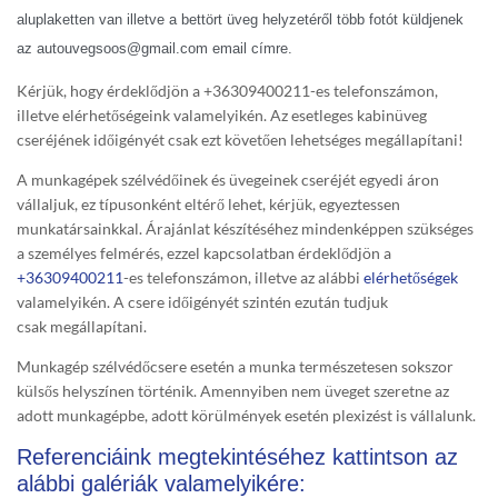
aluplaketten van illetve a bettört üveg helyzetéről több fotót küldjenek
az autouvegsoos@gmail.com email címre.
Kérjük, hogy érdeklődjön a +36309400211-es telefonszámon,
illetve elérhetőségeink valamelyikén. Az esetleges kabinüveg
cseréjének időigényét csak ezt követően lehetséges megállapítani!
A munkagépek szélvédőinek és üvegeinek cseréjét egyedi áron
vállaljuk, ez típusonként eltérő lehet, kérjük, egyeztessen
munkatársainkkal. Árajánlat készítéséhez mindenképpen szükséges
a személyes felmérés, ezzel kapcsolatban érdeklődjön a
+36309400211
-es telefonszámon, illetve az alábbi
elérhetőségek
valamelyikén. A csere időigényét szintén ezután tudjuk
csak megállapítani.
Munkagép szélvédőcsere esetén a munka természetesen sokszor
külsős helyszínen történik. Amennyiben nem üveget szeretne az
adott munkagépbe, adott körülmények esetén plexizést is vállalunk.
Referenciáink megtekintéséhez kattintson az
alábbi galériák valamelyikére: