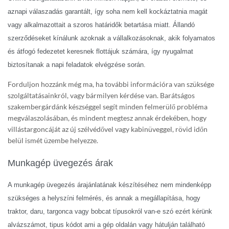
aznapi válaszadás garantált, így soha nem kell kockáztatnia magát
vagy alkalmazottait a szoros határidők betartása miatt. Állandó
szerződéseket kínálunk azoknak a vállalkozásoknak, akik folyamatos
és átfogó fedezetet keresnek flottájuk számára, így nyugalmat
biztosítanak a napi feladatok elvégzése során.
Forduljon hozzánk még ma, ha további információra van szüksége
szolgáltatásainkról, vagy bármilyen kérdése van. Barátságos
szakembergárdánk készséggel segít minden felmerülő probléma
megválaszolásában, és mindent megtesz annak érdekében, hogy
villástargoncáját az új szélvédővel vagy kabinüveggel, rövid időn
belül ismét üzembe helyezze.
Munkagép üvegezés árak
A munkagép üvegezés árajánlatának készítéséhez nem mindenképp
szükséges a helyszíni felmérés, és annak a megállapítása, hogy
traktor, daru, targonca vagy bobcat típusokról van-e szó ezért kérünk
alvázszámot, tipus kódot ami a gép oldalán vagy hátulján található