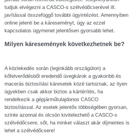
tudjuk elvégezni a CASCO-s szélvédőcserével ill.
javítással összefüggő további ügyintézést. Amennyiben
online jelenti be a káreseményt, úgy az ezzel
kapcsolatos ügymenet jelentősen gyorsabb lehet.
Milyen káresemények következhetnek be?
A közlekedés során (leginkább országúton) a
kőfelverődésből eredendő üvegkárok a gyakoribb és
macerás biztosítási káresetek közé tartoznak, az ilyen
ügyekben csak akkor biztos a kártérítés, ha
rendelkezik a gépjárműtulajdonos CASCO
biztosítással. Az esetek jelentős többségében gyorsan,
szinte azonnal és olcsón kivitelezhető a CASCO-s
szélvédőcsere, sőt, ha minket választ akár díjmentes is
lehet a szélvédőcsere!