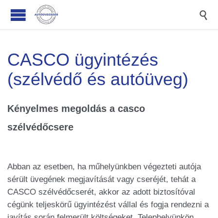

CASCO ügyintézés
(szélvédő és autóüveg)
Kényelmes megoldás a casco
szélvédőcsere
Abban az esetben, ha műhelyünkben végezteti autója
sérült üvegének megjavítását vagy cseréjét, tehát a
CASCO szélvédőcserét, akkor az adott biztosítóval
cégünk teljeskörű ügyintézést vállal és fogja rendezni a
javítás során felmerült költségeket. Telephelyünkön