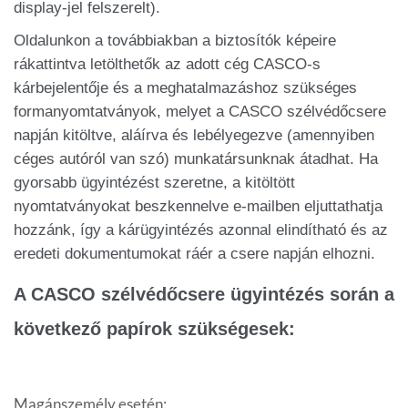
display-jel felszerelt).
Oldalunkon a továbbiakban a biztosítók képeire
rákattintva letölthetők az adott cég CASCO-s
kárbejelentője és a meghatalmazáshoz szükséges
formanyomtatványok, melyet a CASCO szélvédőcsere
napján kitöltve, aláírva és lebélyegezve (amennyiben
céges autóról van szó) munkatársunknak átadhat. Ha
gyorsabb ügyintézést szeretne, a kitöltött
nyomtatványokat beszkennelve e-mailben eljuttathatja
hozzánk, így a kárügyintézés azonnal elindítható és az
eredeti dokumentumokat ráér a csere napján elhozni.
A CASCO szélvédőcsere ügyintézés során a
következő papírok szükségesek:
Magánszemély esetén: