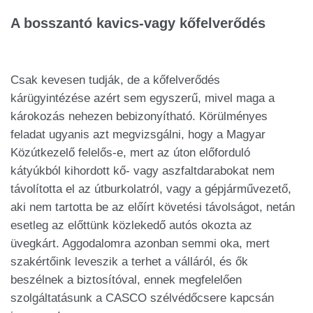
A bosszantó kavics-vagy kőfelverődés
Csak kevesen tudják, de a kőfelverődés
kárügyintézése azért sem egyszerű, mivel maga a
károkozás nehezen bebizonyítható. Körülményes
feladat ugyanis azt megvizsgálni, hogy a Magyar
Közútkezelő felelős-e, mert az úton előforduló
kátyúkból kihordott kő- vagy aszfaltdarabokat nem
távolította el az útburkolatról, vagy a gépjárművezető,
aki nem tartotta be az előírt követési távolságot, netán
esetleg az előttünk közlekedő autós okozta az
üvegkárt. Aggodalomra azonban semmi oka, mert
szakértőink leveszik a terhet a válláról, és ők
beszélnek a biztosítóval, ennek megfelelően
szolgáltatásunk a CASCO szélvédőcsere kapcsán