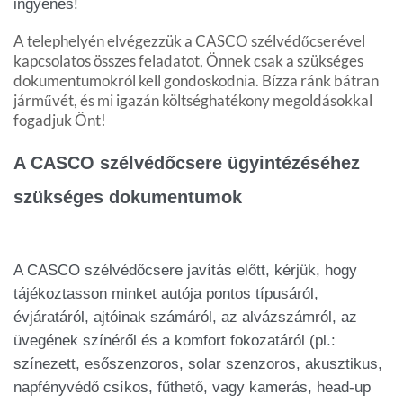
ingyenes!
A telephelyén elvégezzük a CASCO szélvédőcserével
kapcsolatos összes feladatot, Önnek csak a szükséges
dokumentumokról kell gondoskodnia. Bízza ránk bátran
járművét, és mi igazán költséghatékony megoldásokkal
fogadjuk Önt!
A CASCO szélvédőcsere ügyintézéséhez
szükséges dokumentumok
A CASCO szélvédőcsere javítás előtt, kérjük, hogy
tájékoztasson minket autója pontos típusáról,
évjáratáról, ajtóinak számáról, az alvázszámról, az
üvegének színéről és a komfort fokozatáról (pl.:
színezett, esőszenzoros, solar szenzoros, akusztikus,
napfényvédő csíkos, fűthető, vagy kamerás, head-up