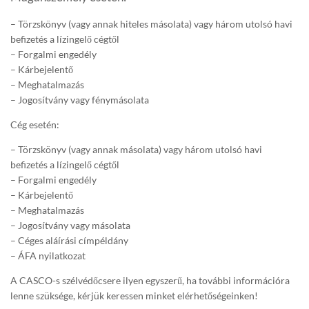
– Törzskönyv (vagy annak hiteles másolata) vagy három utolsó havi
befizetés a lízingelő cégtől
– Forgalmi engedély
– Kárbejelentő
– Meghatalmazás
– Jogosítvány vagy fénymásolata
Cég esetén:
– Törzskönyv (vagy annak másolata) vagy három utolsó havi
befizetés a lízingelő cégtől
– Forgalmi engedély
– Kárbejelentő
– Meghatalmazás
– Jogosítvány vagy másolata
– Céges aláírási címpéldány
– ÁFA nyilatkozat
A CASCO-s szélvédőcsere ilyen egyszerű, ha további információra
lenne szüksége, kérjük keressen minket elérhetőségeinken!