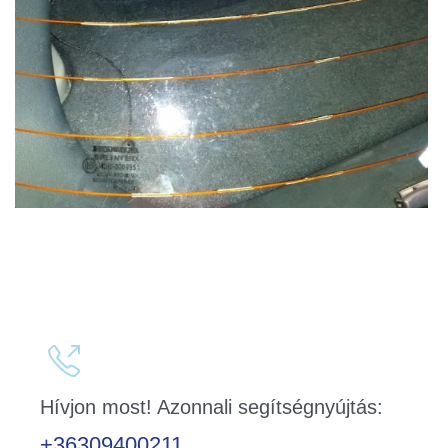

Hívjon most! Azonnali segítségnyújtás:
+36309400211