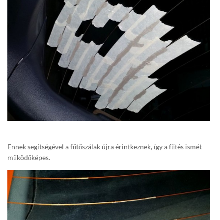
Ennek segítségével a fűtőszálak újra érintkeznek, így a fűtés ismét
működőképes.