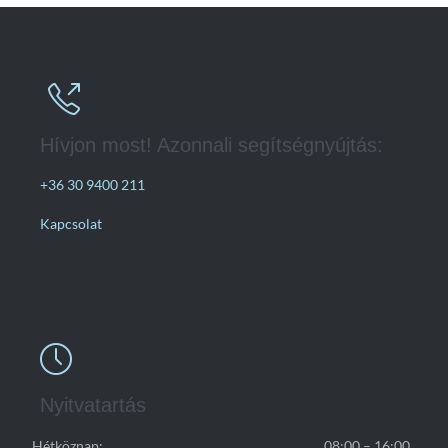

Hívjon most! Azonnali segítségnyújtás:
+36 30 9400 211
Kapcsolat

Nyitvatartás
Hétköznap:
08:00 – 16:00