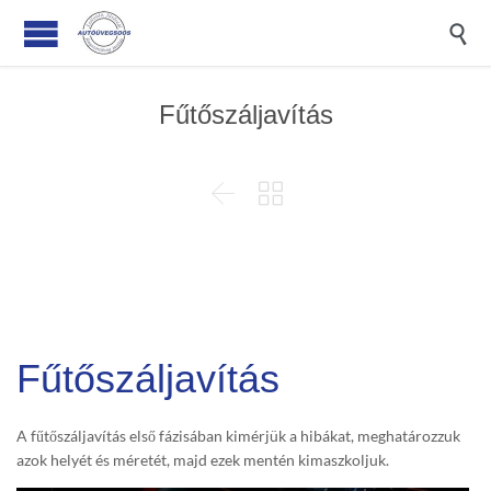

Fűtőszáljavítás


Fűtőszáljavítás
A fűtőszáljavítás első fázisában kimérjük a hibákat, meghatározzuk
azok helyét és méretét, majd ezek mentén kimaszkoljuk.