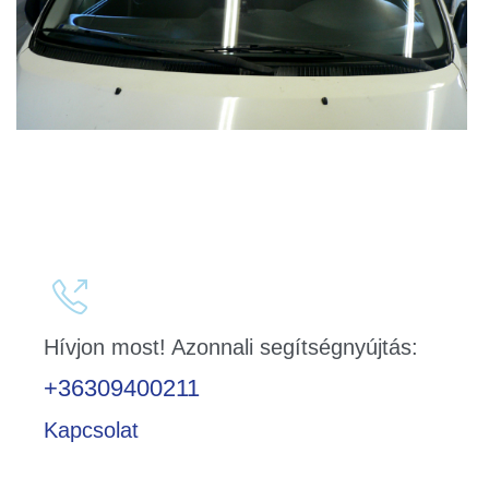

Hívjon most! Azonnali segítségnyújtás:
+36309400211
Kapcsolat