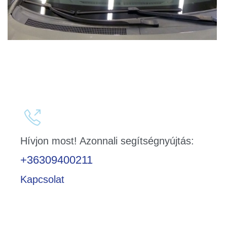

Hívjon most! Azonnali segítségnyújtás:
+36309400211
Kapcsolat