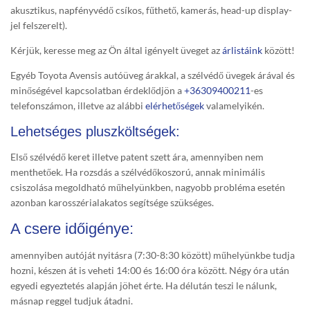
akusztikus, napfényvédő csíkos, fűthető, kamerás, head-up display-
jel felszerelt).
Kérjük, keresse meg az Ön által igényelt üveget az
árlistáink
között!
Egyéb Toyota Avensis autóüveg árakkal, a szélvédő üvegek árával és
minőségével kapcsolatban érdeklődjön a
+36309400211
-es
telefonszámon, illetve az alábbi
elérhetőségek
valamelyikén.
Lehetséges pluszköltségek:
Első szélvédő keret illetve patent szett ára, amennyiben nem
menthetőek. Ha rozsdás a szélvédőkoszorú, annak minimális
csiszolása megoldható műhelyünkben, nagyobb probléma esetén
azonban karosszérialakatos segítsége szükséges.
A csere időigénye:
amennyiben autóját nyitásra (7:30-8:30 között) műhelyünkbe tudja
hozni, készen át is veheti 14:00 és 16:00 óra között. Négy óra után
egyedi egyeztetés alapján jöhet érte. Ha délután teszi le nálunk,
másnap reggel tudjuk átadni.