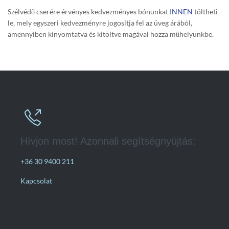
Szélvédő cserére érvényes kedvezményes bónunkat
INNEN
töltheti
le, mely egyszeri kedvezményre jogosítja fel az üveg árából,
amennyiben kinyomtatva és kitöltve magával hozza műhelyünkbe.

Hívjon most! Azonnali segítségnyújtás:
+36 30 9400 211
Kapcsolat