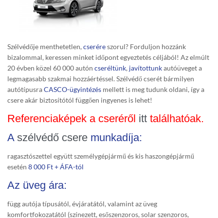
Szélvédője menthetetlen,
cserére
szorul? Forduljon hozzánk
bizalommal, keressen minket időpont egyeztetés céljából! Az elmúlt
20 évben közel 60 000 autón
cseréltünk
,
javítottunk
autóüveget a
legmagasabb szakmai hozzáértéssel. Szélvédő cserét bármilyen
autótípusra
CASCO-ügyintézés
mellett is meg tudunk oldani, így a
csere akár biztosítótól függően ingyenes is lehet!
Referenciaképek a cseréről
itt
találhatóak.
A
szélvédő csere
munkadíja:
ragasztószettel együtt személygépjármű és kis haszongépjármű
esetén
8 000 Ft + ÁFA-tól
Az üveg ára:
függ autója típusától, évjáratától, valamint az üveg
komfortfokozatától (színezett, esőszenzoros, solar szenzoros,