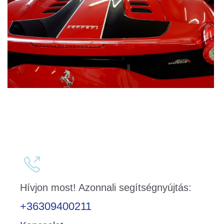

Hívjon most! Azonnali segítségnyújtás:
+36309400211