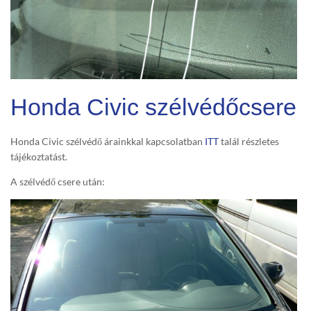
Honda Civic szélvédőcsere
Honda Civic szélvédő árainkkal kapcsolatban
ITT
talál részletes
tájékoztatást.
A szélvédő csere után: