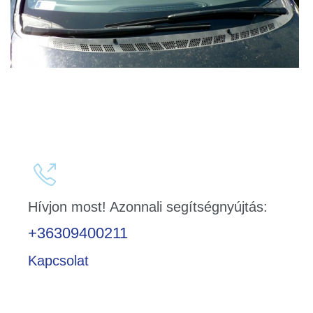

Hívjon most! Azonnali segítségnyújtás:
+36309400211
Kapcsolat