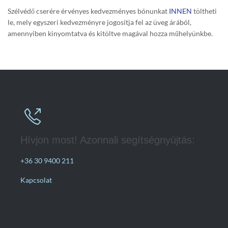
Szélvédő cserére érvényes kedvezményes bónunkat
INNEN
töltheti
le, mely egyszeri kedvezményre jogosítja fel az üveg árából,
amennyiben kinyomtatva és kitöltve magával hozza műhelyünkbe.

Hívjon most! Azonnali segítségnyújtás:
+36 30 9400 211
Kapcsolat