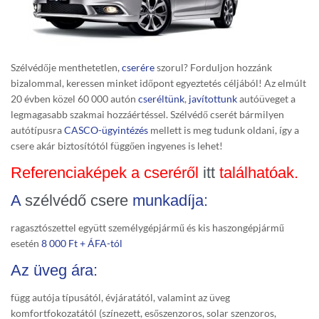
Szélvédője menthetetlen,
cserére
szorul? Forduljon hozzánk
bizalommal, keressen minket időpont egyeztetés céljából! Az elmúlt
20 évben közel 60 000 autón
cseréltünk
,
javítottunk
autóüveget a
legmagasabb szakmai hozzáértéssel. Szélvédő cserét bármilyen
autótípusra
CASCO-ügyintézés
mellett is meg tudunk oldani, így a
csere akár biztosítótól függően ingyenes is lehet!
Referenciaképek a cseréről
itt
találhatóak.
A
szélvédő csere
munkadíja:
ragasztószettel együtt személygépjármű és kis haszongépjármű
esetén
8 000 Ft + ÁFA-tól
Az üveg ára:
függ autója típusától, évjáratától, valamint az üveg
komfortfokozatától (színezett, esőszenzoros, solar szenzoros,