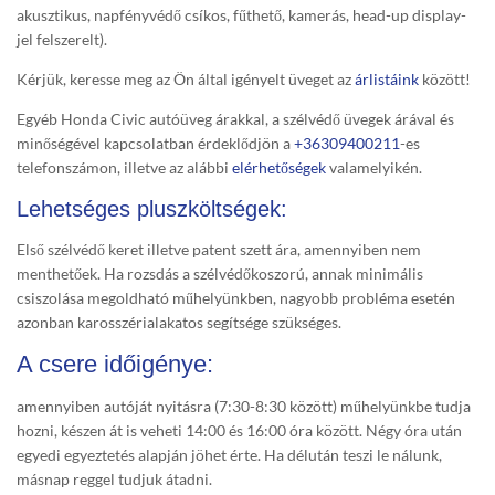
akusztikus, napfényvédő csíkos, fűthető, kamerás, head-up display-
jel felszerelt).
Kérjük, keresse meg az Ön által igényelt üveget az
árlistáink
között!
Egyéb Honda Civic autóüveg árakkal, a szélvédő üvegek árával és
minőségével kapcsolatban érdeklődjön a
+36309400211
-es
telefonszámon, illetve az alábbi
elérhetőségek
valamelyikén.
Lehetséges pluszköltségek:
Első szélvédő keret illetve patent szett ára, amennyiben nem
menthetőek. Ha rozsdás a szélvédőkoszorú, annak minimális
csiszolása megoldható műhelyünkben, nagyobb probléma esetén
azonban karosszérialakatos segítsége szükséges.
A csere időigénye:
amennyiben autóját nyitásra (7:30-8:30 között) műhelyünkbe tudja
hozni, készen át is veheti 14:00 és 16:00 óra között. Négy óra után
egyedi egyeztetés alapján jöhet érte. Ha délután teszi le nálunk,
másnap reggel tudjuk átadni.