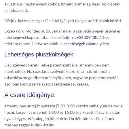
akusztikus, napfényvédő csíkos, fűthető, kamerás, head-up display-
jel felszerelt).
Kérjük, keresse meg az Ön által igényelt üveget az
árlistáink
között!
Egyéb Ford Mondeo autóüveg árakkal, a szélvédő üvegek árával és
minőségével kapcsolatban érdeklődjön a
+36309400211
-es
telefonszámon, illetve az alábbi
elérhetőségek
valamelyikén.
Lehetséges pluszköltségek:
Első szélvédő keret illetve patent szett ára, amennyiben nem
menthetőek. Ha rozsdás a szélvédőkoszorú, annak minimális
csiszolása megoldható műhelyünkben, nagyobb probléma esetén
azonban karosszérialakatos segítsége szükséges.
A csere időigénye:
amennyiben autóját nyitásra (7:30-8:30 között) műhelyünkbe tudja
hozni, készen át is veheti 14:00 és 16:00 óra között. Négy óra után
egyedi egyeztetés alapján jöhet érte. Ha délután teszi le nálunk,
másnap reggel tudjuk átadni.