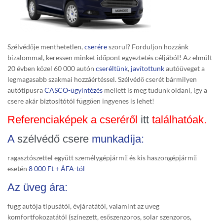
Szélvédője menthetetlen,
cserére
szorul? Forduljon hozzánk
bizalommal, keressen minket időpont egyeztetés céljából! Az elmúlt
20 évben közel 60 000 autón
cseréltünk
,
javítottunk
autóüveget a
legmagasabb szakmai hozzáértéssel. Szélvédő cserét bármilyen
autótípusra
CASCO-ügyintézés
mellett is meg tudunk oldani, így a
csere akár biztosítótól függően ingyenes is lehet!
Referenciaképek a cseréről
itt
találhatóak.
A
szélvédő csere
munkadíja:
ragasztószettel együtt személygépjármű és kis haszongépjármű
esetén
8 000 Ft + ÁFA-tól
Az üveg ára:
függ autója típusától, évjáratától, valamint az üveg
komfortfokozatától (színezett, esőszenzoros, solar szenzoros,