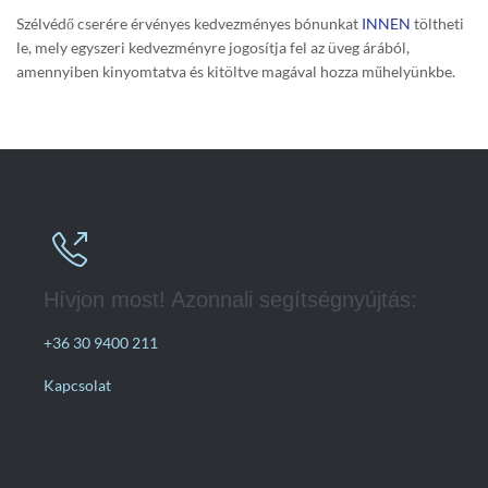
Szélvédő cserére érvényes kedvezményes bónunkat
INNEN
töltheti
le, mely egyszeri kedvezményre jogosítja fel az üveg árából,
amennyiben kinyomtatva és kitöltve magával hozza műhelyünkbe.

Hívjon most! Azonnali segítségnyújtás:
+36 30 9400 211
Kapcsolat