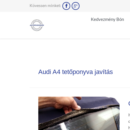
Kövessen minket:


Kedvezmény Bón
Audi A4 tetőponyva javítás
I