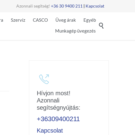
Azonnali segítség!
+36 30 9400 211
|
Kapcsolat
Skip
ra
Szervíz
CASCO
Üveg árak
Egyéb
to

Munkagép üvegezés
content

Hívjon most!
Azonnali
segítségnyújtás:
+36309400211
Kapcsolat