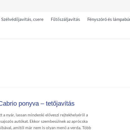
Szélvédőjavítás, csere
Fűtőszáljavítás
Fényszóró és lámpabú
Cabrio ponyva – tetőjavítás
tt a nyár, lassan mindenki előveszi rejtekhelyéről a
csajozós autókat. Ekkor szembesülnek az aprócska
hibával, amitől már nem is olyan menő a verda. Több