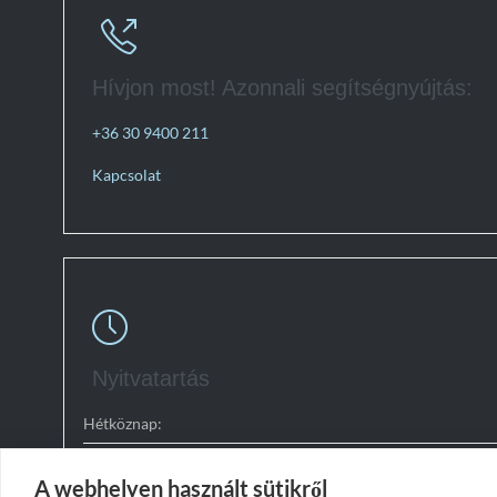

Hívjon most! Azonnali segítségnyújtás:
+36 30 9400 211
Kapcsolat

Nyitvatartás
Hétköznap:
Szombaton:
A webhelyen használt sütikről