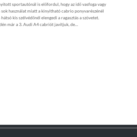
yitott sportautónál is előfordul, hogy az idő vasfoga vagy
a sok használat miatt a kinyitható cabrio ponyvarészénél
 hátsó kis szélvédőnél elengedi a ragasztás a szövetet.
Idén már a 3. Audi A4 cabriót javítjuk, de…