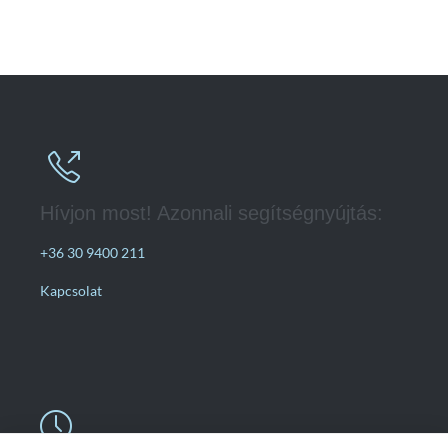

Hívjon most! Azonnali segítségnyújtás:
+36 30 9400 211
Kapcsolat
