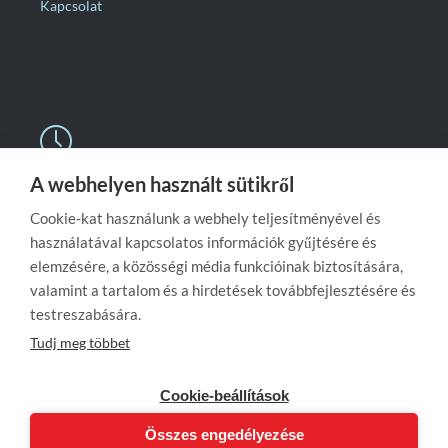
Kapcsolat

A webhelyen használt sütikről
Nyitvatartás
Cookie-kat használunk a webhely teljesítményével és
Hétköznap:
08:00 – 16:00
használatával kapcsolatos információk gyűjtésére és
Szombaton:
zárva
elemzésére, a közösségi média funkcióinak biztosítására,
valamint a tartalom és a hirdetések továbbfejlesztésére és
Vasárnap:
zárva
testreszabására.
Tudj meg többet
Cookie-beállítások
Összes engedélyezése