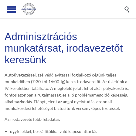

Adminisztrációs
munkatársat, irodavezetőt
keresünk
Autóüvegezéssel, szélvédőjavítással foglalkozó cégünk teljes
munkaidőben (7:30-tól 16:00-ig) keres irodavezetőt. Az üzletünk a
IV. kerületben található. A megfelelő jelölt lehet akár pályakezdő is,
fontos azonban a rugalmasság, és a jó problémamegoldó képesség,
alkalmazkodás. Előnyt jelent az angol nyelvtudás, azonnali
munkakezdési lehetőséget biztosítunk versenyképes fizetéssel.
Az irodavezető főbb feladatai:
ügyfelekkel, beszállítókkal való kapcsolattartás