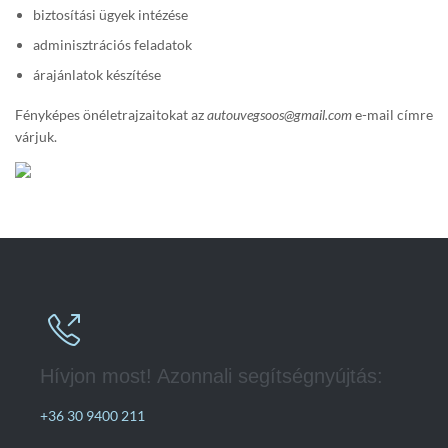
biztosítási ügyek intézése
adminisztrációs feladatok
árajánlatok készítése
Fényképes önéletrajzaitokat az
autouvegsoos@gmail.com
e-mail címre
várjuk.

Hívjon most! Azonnali segítségnyújtás:
+36 30 9400 211