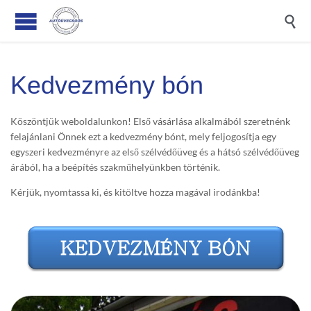

Kedvezmény bón
Köszöntjük weboldalunkon! Első vásárlása alkalmából szeretnénk
felajánlani Önnek ezt a kedvezmény bónt, mely feljogosítja egy
egyszeri kedvezményre az első szélvédőüveg és a hátsó szélvédőüveg
árából, ha a beépítés szakműhelyünkben történik.
Kérjük, nyomtassa ki, és kitöltve hozza magával irodánkba!