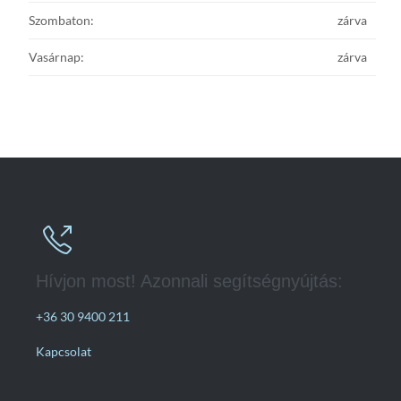
Szombaton:
zárva
Vasárnap:
zárva

Hívjon most! Azonnali segítségnyújtás:
+36 30 9400 211
Kapcsolat